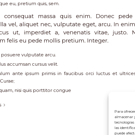
que eu, pretium quis, sem.
a consequat massa quis enim. Donec pede 
illa vel, aliquet nec, vulputate eget, arcu. In enim
cus ut, imperdiet a, venenatis vitae, justo. 
m felis eu pede mollis pretium. Integer.
posuere vulputate arcu.
lus accumsan cursus velit.
ulum ante ipsum primis in faucibus orci luctus et ultric
 Curae;
quam, nisi quis porttitor congue
s
Para ofrece
almacenar y/
tecnologías
las identifi
puede afect