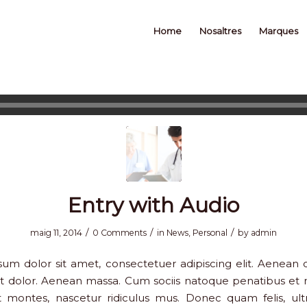
Home
Nosaltres
Marques
Entry with Audio
/
/
/
maig 11, 2014
0 Comments
in
News
,
Personal
by
admin
um dolor sit amet, consectetuer adipiscing elit. Aene
et dolor. Aenean massa. Cum sociis natoque penatibus et 
t montes, nascetur ridiculus mus. Donec quam felis, ultr