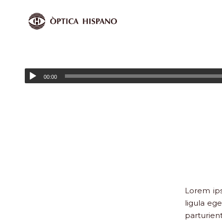
00:00
Lorem ips
ligula eg
parturien