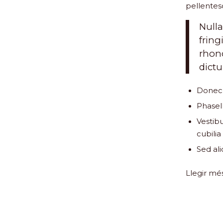
pellentes
Null
fring
rhon
dictu
Donec 
Phasel
Vestib
cubilia
Sed ali
Llegir mé