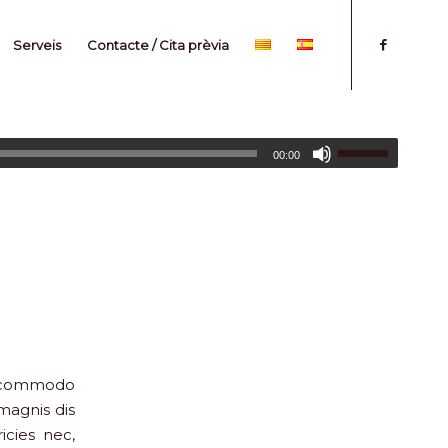
Serveis
Contacte / Cita prèvia
00:00
an commodo
magnis dis
icies nec,